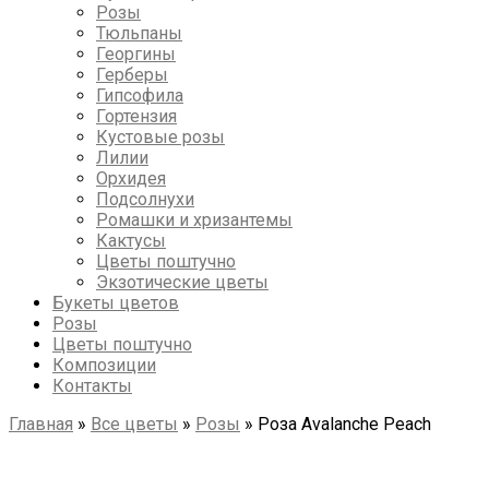
Розы
Тюльпаны
Георгины
Герберы
Гипсофила
Гортензия
Кустовые розы
Лилии
Орхидея
Подсолнухи
Ромашки и хризантемы
Кактусы
Цветы поштучно
Экзотические цветы
Букеты цветов
Розы
Цветы поштучно
Композиции
Контакты
Главная
»
Все цветы
»
Розы
»
Роза Avalanche Peach