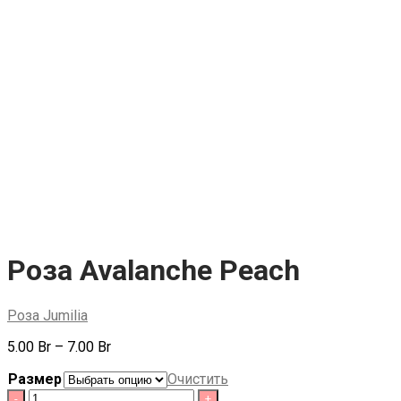
Роза Avalanche Peach
Роза Jumilia
Диапазон
5.00
Br
–
7.00
Br
цен:
Размер
Очистить
5.00 Br
Quantity
–