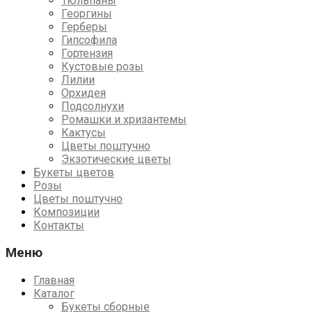
Тюльпаны
Георгины
Герберы
Гипсофила
Гортензия
Кустовые розы
Лилии
Орхидея
Подсолнухи
Ромашки и хризантемы
Кактусы
Цветы поштучно
Экзотические цветы
Букеты цветов
Розы
Цветы поштучно
Композиции
Контакты
Меню
Главная
Каталог
Букеты сборные