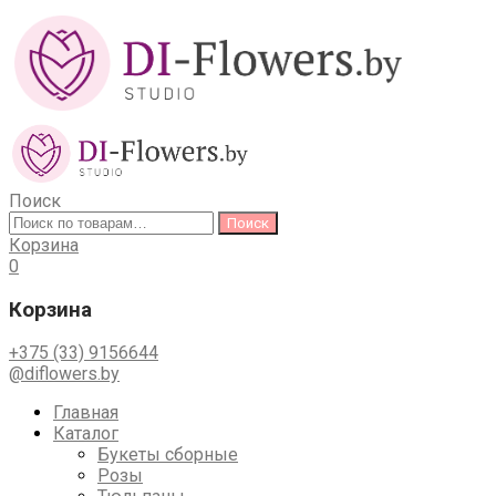
Поиск
Искать:
Поиск
Корзина
0
Корзина
+375 (33) 9156644
@diflowers.by
Skip
Главная
to
Каталог
content
Букеты сборные
Розы