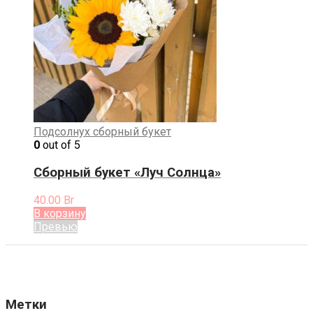
Подсолнух
сборный букет
0
out of 5
Сборный букет «Луч Солнца»
40.00
Br
В корзину
Превью
Метки