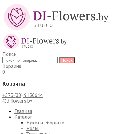
Поиск
Искать:
Поиск
Корзина
0
Корзина
+375 (33) 9156644
@diflowers.by
Skip
Главная
to
Каталог
content
Букеты сборные
Розы