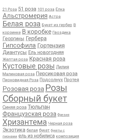
51 роза
21 Роза
101 роза
Ёлка
Альстромерия
Астра
Белая роза
Букет из гербер
В
В коробке
корзинке
Гвоздика
Гербера
Георгины
Гипсофила
Гортензия
Диантусы
Ель новогодняя
Красная роза
Желтая роза
Кустовые розы
Лилия
Персиковая роза
Малиновая роза
Подсолнух
Протея
Пионовидная Роза
Розы
Розовая роза
Сборный букет
Тюльпан
Синяя роза
Французская роза
Фрезия
Хризантема
Черная роза
Экзотика
белая
букет
букеты с
ель из нобилиса
композиция
пионами