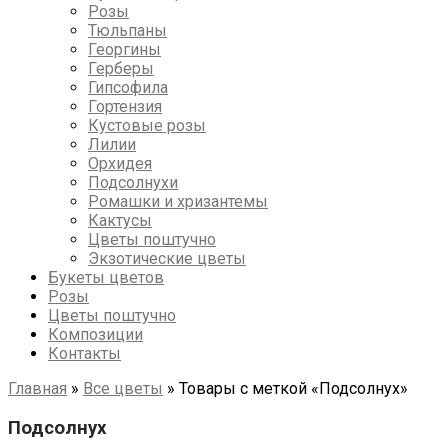
Розы
Тюльпаны
Георгины
Герберы
Гипсофила
Гортензия
Кустовые розы
Лилии
Орхидея
Подсолнухи
Ромашки и хризантемы
Кактусы
Цветы поштучно
Экзотические цветы
Букеты цветов
Розы
Цветы поштучно
Композиции
Контакты
Главная
»
Все цветы
»
Товары с меткой «Подсолнух»
Подсолнух