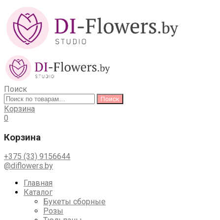
Поиск
Искать:
Поиск
Корзина
0
Корзина
+375 (33) 9156644
@diflowers.by
Skip
Главная
to
Каталог
content
Букеты сборные
Розы