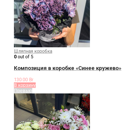
Шляпная коробка
0
out of 5
Композиция в коробке «Синее кружево»
130.00
Br
В корзину
Превью