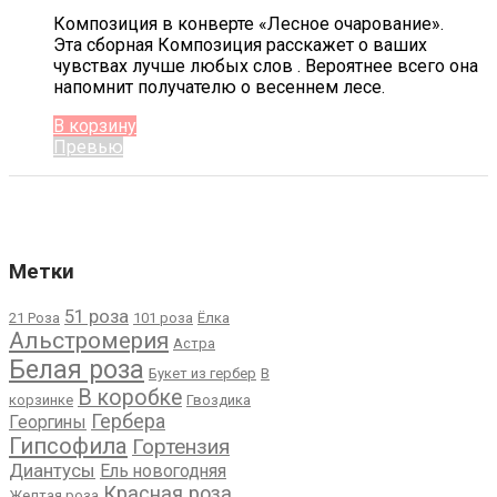
Композиция в конверте «Лесное очарование».
Эта сборная Композиция расскажет о ваших
чувствах лучше любых слов . Вероятнее всего она
напомнит получателю о весеннем лесе.
В корзину
Превью
Метки
51 роза
21 Роза
101 роза
Ёлка
Альстромерия
Астра
Белая роза
Букет из гербер
В
В коробке
корзинке
Гвоздика
Гербера
Георгины
Гипсофила
Гортензия
Диантусы
Ель новогодняя
Красная роза
Желтая роза