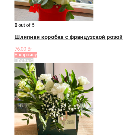
0
out of 5
Шляпная коробка с французской розой
76.00
Br
В корзину
Превью