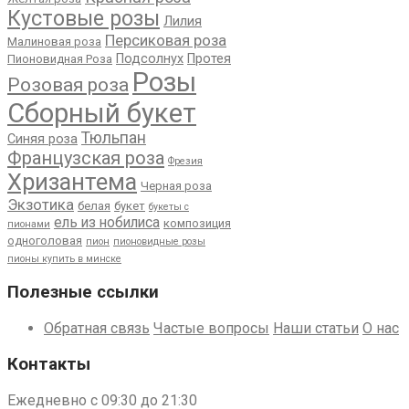
Кустовые розы
Лилия
Персиковая роза
Малиновая роза
Подсолнух
Протея
Пионовидная Роза
Розы
Розовая роза
Сборный букет
Тюльпан
Синяя роза
Французская роза
Фрезия
Хризантема
Черная роза
Экзотика
белая
букет
букеты с
ель из нобилиса
композиция
пионами
одноголовая
пион
пионовидные розы
пионы купить в минске
Полезные ссылки
Обратная связь
Частые вопросы
Наши статьи
О нас
Контакты
Ежедневно с 09:30 до 21:30