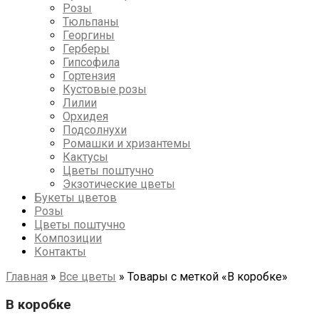
Розы
Тюльпаны
Георгины
Герберы
Гипсофила
Гортензия
Кустовые розы
Лилии
Орхидея
Подсолнухи
Ромашки и хризантемы
Кактусы
Цветы поштучно
Экзотические цветы
Букеты цветов
Розы
Цветы поштучно
Композиции
Контакты
Главная
»
Все цветы
»
Товары с меткой «В коробке»
В коробке