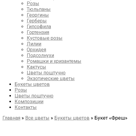
Розы
Тюльпаны
Георгины
Герберы
Гипсофила
Гортензия
Кустовые розы
Лилии
Орхидея
Подсолнухи
Ромашки и хризантемы
Кактусы
Цветы поштучно
Экзотические цветы
Букеты цветов
Розы
Цветы поштучно
Композиции
Контакты
Главная
»
Все цветы
»
Букеты цветов
»
Букет «Фреш»