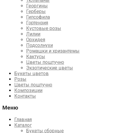
Тюльпаны
Георгины
Герберы
Гипсофила
Гортензия
Кустовые розы
Лилии
Орхидея
Подсолнухи
Ромашки и хризантемы
Кактусы
Цветы поштучно
Экзотические цветы
Букеты цветов
Розы
Цветы поштучно
Композиции
Контакты
Меню
Главная
Каталог
Букеты сборные