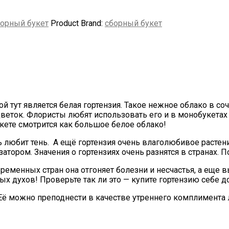
орный букет
Product Brand:
сборный букет
й тут является белая гортензия. Такое нежное облако в с
ток. Флористы любят использовать его и в монобукетах 
кете смотрится как большое белое облако!
нь любит тень. А ещё гортензия очень влаголюбивое расте
ором. Значения о гортензиях очень разнятся в странах. П
ременных стран она отгоняет болезни и несчастья, а еще в
х духов! Проверьте так ли это — купите гортензию себе д
. Её можно преподнести в качестве утреннего комплимента 