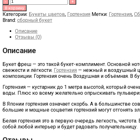
Quantity
В корзину
Категории:
Букеты цветов
,
Гортензия
Метки:
Гортензия
,
Сб
Brand:
сборный букет
Описание
Отзывы (0)
Описание
Букет фреш — это такой букет-комплимент. Основной ното
свежести и лёгкости.
Гортензия
— нежный и воздушный цве
композиции. Гортензия очень Воздушная и объёмная. В бу
Гортензия — кустарник до 1 метра высотой, который оче
воды. Плюс ко всему желательно опрыскивать пульверизат
В Японии гортензия означает скорбь. А в большинстве сов
большие и мощные соцветия гортензий могут отгонять злы
Белая гортензия это в первую очередь легкость, чистота
собой любой интерьер и будет радовать получательницу.