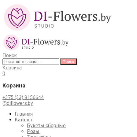
Поиск
Искать:
Поиск
Корзина
0
Корзина
+375 (33) 9156644
@diflowers.by
Skip
Главная
to
Каталог
content
Букеты сборные
Розы