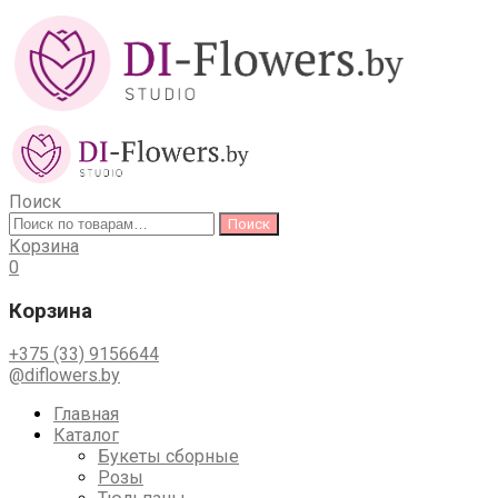
Поиск
Искать:
Поиск
Корзина
0
Корзина
+375 (33) 9156644
@diflowers.by
Skip
Главная
to
Каталог
content
Букеты сборные
Розы