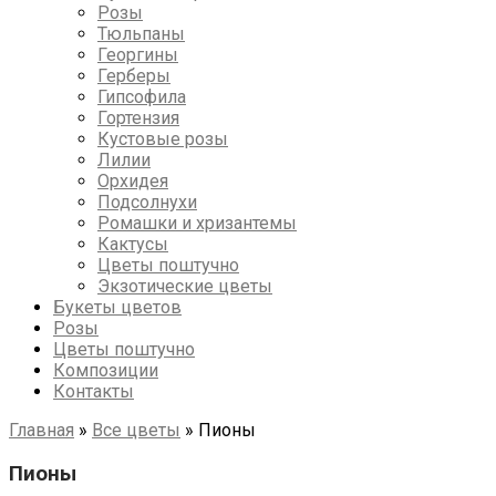
Розы
Тюльпаны
Георгины
Герберы
Гипсофила
Гортензия
Кустовые розы
Лилии
Орхидея
Подсолнухи
Ромашки и хризантемы
Кактусы
Цветы поштучно
Экзотические цветы
Букеты цветов
Розы
Цветы поштучно
Композиции
Контакты
Главная
»
Все цветы
»
Пионы
Пионы