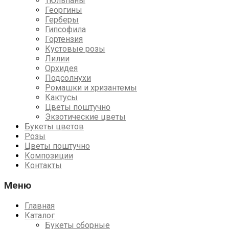
Тюльпаны
Георгины
Герберы
Гипсофила
Гортензия
Кустовые розы
Лилии
Орхидея
Подсолнухи
Ромашки и хризантемы
Кактусы
Цветы поштучно
Экзотические цветы
Букеты цветов
Розы
Цветы поштучно
Композиции
Контакты
Меню
Главная
Каталог
Букеты сборные