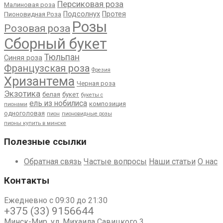
Персиковая роза
Малиновая роза
Подсолнух
Протея
Пионовидная Роза
Розы
Розовая роза
Сборный букет
Тюльпан
Синяя роза
Французская роза
Фрезия
Хризантема
Черная роза
Экзотика
белая
букет
букеты с
ель из нобилиса
композиция
пионами
одноголовая
пион
пионовидные розы
пионы купить в минске
Полезные ссылки
Обратная связь
Частые вопросы
Наши статьи
О нас
Контакты
Ежедневно с 09:30 до 21:30
+375 (33) 9156644
Минск-Мир, ул. Михаила Савицкого 3