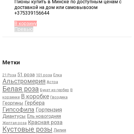
Пионы купить в Минске по доступным ценам с
доставкой на дом или самовывозом
+375339156644
В корзину
Превью
Метки
51 роза
21 Роза
101 роза
Ёлка
Альстромерия
Астра
Белая роза
Букет из гербер
В
В коробке
корзинке
Гвоздика
Гербера
Георгины
Гипсофила
Гортензия
Диантусы
Ель новогодняя
Красная роза
Желтая роза
Кустовые розы
Лилия